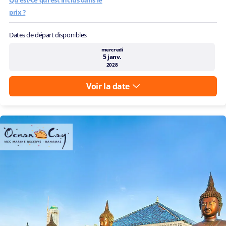
Qu'est-ce qui est inclus dans le
prix ?
Choisissez
Dates de départ disponibles
l'heure
mercredi
5 janv.
2028
Voir la date
Veuillez
me
contacter
dès que
possible
ou
(*) Champs
obligatoires
Restez
informé sur