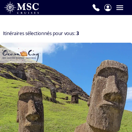
Prénom
*
Itinéraires sélectionnés pour vous:
3
Nom
de
famille
*
E-
mail
*