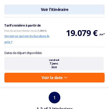
Voir l'itinéraire
Tarif croisière à partir de
19.079 €
Frais de service hôtelier inclus (
1.380 €
)
p.p.*
Qu'est-ce qui est inclus dans le
prix ?
Dates de départ disponibles
vendredi
7 janv.
2028
Voir la date
1