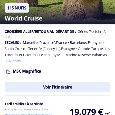
115 NUITS
Numéro
World Cruise
de
téléphone
CROISIÈRE ALLER/RETOUR AU DÉPART DE :
Gênes (Portofino),
*
Italie
ESCALES :
Marseille (Provence),France
• Barcelone, Espagne
•
Santa Cruz de Tenerife (Canary Is.),Espagne
• Grande Turque, Iles
Turques et Caïques
• Ocean Cay MSC Marine Reserve,Bahamas
+37 ports
Être
rappelé
MSC Magnifica
par un
conseiller
Voir l'itinéraire
Choisissez
le
jour
Tarif croisière à partir de
19.079 €
Frais de service hôtelier inclus (
1.380 €
)
p.p.*