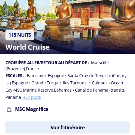
l'univers MSC
Cruises.
J'accepte de
recevoir des
communications
115 NUITS
marketing, y
compris des
World Cruise
études et des
campagnes de
satisfaction
CROISIÈRE ALLER/RETOUR AU DÉPART DE :
Marseille
client, relatives
(Provence),France
aux produits et
services de MSC
ESCALES :
Barcelone, Espagne
• Santa Cruz de Tenerife (Canary
Cruises SA et
Is.),Espagne
• Grande Turque, Iles Turques et Caïques
• Ocean
des sociétés de
Cay MSC Marine Reserve,Bahamas
• Canal de Panama (transit),
son groupe.
Panama
+37 ports
Vivez une
MSC Magnifica
expérience
personnalisée
avec MSC
Voir l'itinéraire
Cruises.