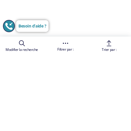
Besoin d’aide ?
Filtrer par :
Modifier la recherche
Trier par :
Les images sont uniquement représentatives
Conditions Générales de Vente
Les prix des croisières sont des tarifs "à partir de",
par personne et par croisière, ils comprennent les
taxes et charges portuaires. Le prix total comprend