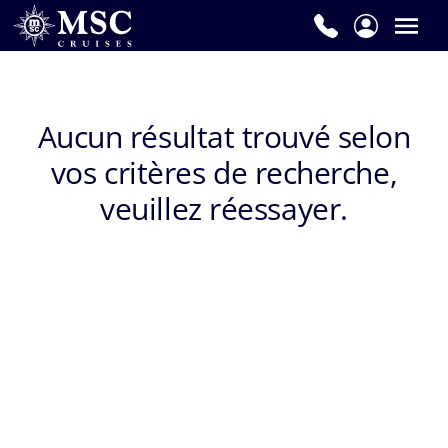
Prénom
*
Aucun résultat trouvé selon
vos critères de recherche,
Nom
de
veuillez réessayer.
famille
*
E-
mail
*