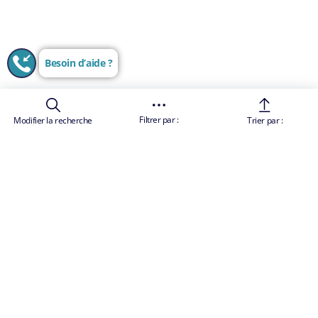
Besoin d’aide ?
Filtrer par :
Modifier la recherche
Trier par :
Les images sont uniquement représentatives
Conditions Générales de Vente
Les prix des croisières sont des tarifs "à partir de",
par personne et par croisière, ils comprennent les
taxes et charges portuaires. Le prix total comprend