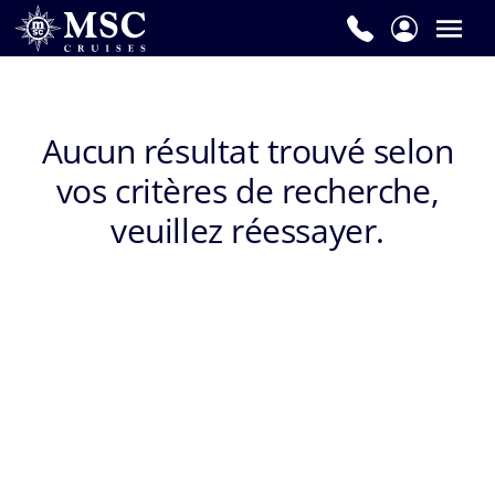
Prénom
*
Aucun résultat trouvé selon
vos critères de recherche,
Nom
de
veuillez réessayer.
famille
*
E-
mail
*