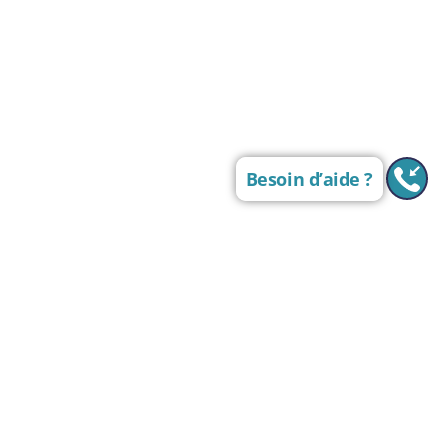
Besoin d’aide ?
R
ave
cons
MS