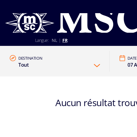
Langue:
NL
|
FR
02 401 89 30
+352 2 730 22 22 (Luxembourg)
DESTINATION
DATE
Lun-Ven 9h30-17h30
S'identifier
Tout
07 A
Être rappelé par un conseiller
Aucun résultat trouv