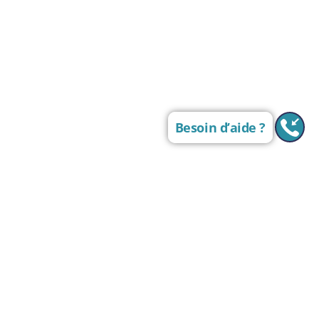
Besoin d’aide ?
R
ave
cons
MS