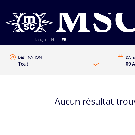
Langue:
NL
|
FR
02 401 89 30
+352 2 730 22 22 (Luxembourg)
DESTINATION
DATE
Lun-Ven 9h30-17h30
S'identifier
Tout
09 A
Être rappelé par un conseiller
Aucun résultat trouv