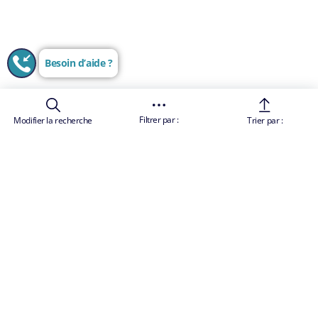
Besoin d’aide ?
Filtrer par :
Modifier la recherche
Trier par :
Les images sont uniquement représentatives
Conditions Générales de Vente
Les prix des croisières sont des tarifs "à partir de",
par personne et par croisière, ils comprennent les
taxes et charges portuaires. Le prix total comprend