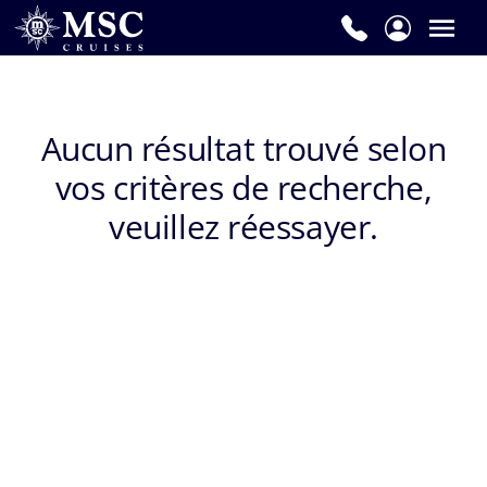
Prénom
*
Aucun résultat trouvé selon
vos critères de recherche,
Nom
de
veuillez réessayer.
famille
*
E-
mail
*