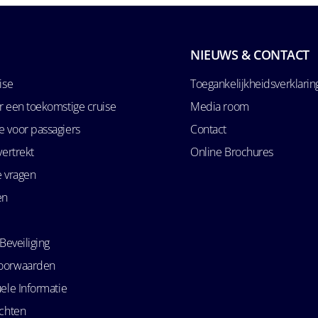
NIEUWS & CONTACT
ise
Toegankelijkheidsverklarin
r een toekomstige cruise
Media room
 voor passagiers
Contact
vertrekt
Online Brochures
e vragen
en
Beveiliging
oorwaarden
ele Informatie
echten