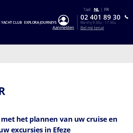
Taal:
NL
|
FR
02 401 89 30
 YACHT CLUB
EXPLORA JOURNEYS
Ma-Vrij 9.30u - 17.30u
Aanmelden
Bel mij terug
R
 met het plannen van uw cruise en
uw excursies in Efeze