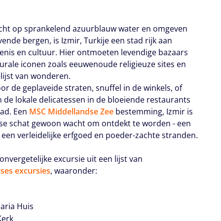
icht op sprankelend azuurblauw water en omgeven
ende bergen, is Izmir, Turkije een stad rijk aan
enis en cultuur. Hier ontmoeten levendige bazaars
turale iconen zoals eeuwenoude religieuze sites en
ijst van wonderen.
r de geplaveide straten, snuffel in de winkels, of
n de lokale delicatessen in de bloeiende restaurants
tad. Een
MSC Middellandse Zee
bestemming, Izmir is
se schat gewoon wacht om ontdekt te worden - een
 een verleidelijke erfgoed en poeder-zachte stranden.
onvergetelijke excursie uit een lijst van
ses excursies
, waaronder:
aria Huis
Kerk