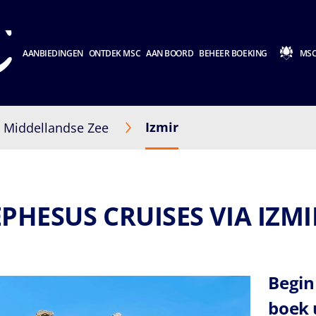
AANBIEDINGEN
ONTDEK MSC
AAN BOORD
BEHEER BOEKING
MSC
Izmir
Middellandse Zee
EPHESUS CRUISES VIA IZMI
Begin
boek 