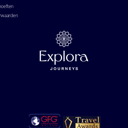
hoeften
orwaarden