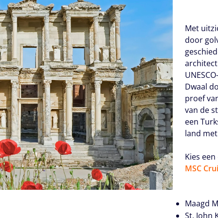
Met uitz
door golv
geschied
architec
UNESCO-l
Dwaal doo
proef va
van de s
een Turk
land met
Kies een 
MSC Crui
Maagd M
St. John 