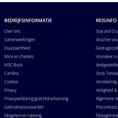
BEDRIJFSINFORMATIE
REISINFO
Over ons
Stay and Cru
Samenwerkingen
Voucher voo
Duurzaamheid
Gedragscode
Mice en charters
Vooraleer u 
MSC Book
Veelgesteld
Carrière
Onze Tariev
Cookies
Verzekering
Privacy
Veiligheid & 
Privacyverklaring gezichtsherkenning
Algemene V
Gebruiksvoorwaarden
Precontractu
Integriteit en naleving
Passagiersr