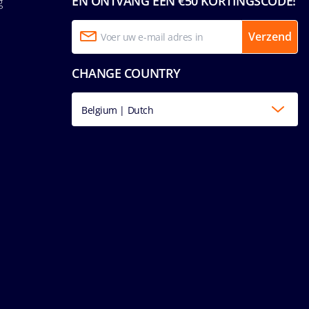
EN ONTVANG EEN €50 KORTINGSCODE!
g
Verzend
CHANGE COUNTRY
Belgium | Dutch