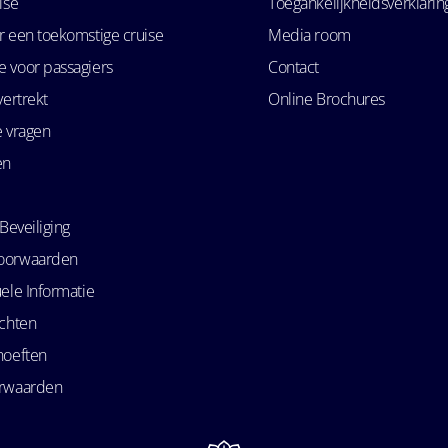
ise
Toegankelijkheidsverklarin
r een toekomstige cruise
Media room
 voor passagiers
Contact
vertrekt
Online Brochures
e vragen
en
Beveiliging
oorwaarden
ele Informatie
echten
hoeften
orwaarden