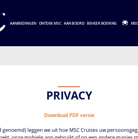
AANBIEDINGEN
ONTDEK MSC
AAN BOORD
BEHEER BOEKING
MSC
PRIVACY
Download PDF versie
eid genoemd) leggen we uit hoe MSC Cruises uw persoonsgeg
zoekt, onze mobiele app gebruikt of op een andere manier m