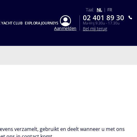
Taal:
NL
|
FR
02 401 89 30
 YACHT CLUB
EXPLORA JOURNEYS
Ma-Vrij 9.30u - 17.30u
Aanmelden
Bel mij terug
evens verzamelt, gebruikt en deelt wanneer u met ons
et ons in contact komt.