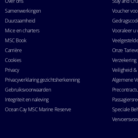
Over ons
Stay and Cru
Samenwerkingen
Voucher voo
Duurzaamheid
Gedragscode
Mice en charters
Vooraleer u 
MSC Book
Veelgesteld
Carrière
Onze Tariev
Cookies
Verzekering
Privacy
Veiligheid & 
Privacyverklaring gezichtsherkenning
Algemene V
Gebruiksvoorwaarden
Precontractu
Integriteit en naleving
Passagiersr
Ocean Cay MSC Marine Reserve
Speciale Be
Vervoersvo