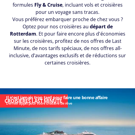
formules
Fly & Cruise
, incluant vols et croisières
pour un voyage sans tracas.
Numéro
Vous préférez embarquer proche de chez vous ?
de
Optez pour nos croisières au
départ de
téléphone
Rotterdam
. Et pour faire encore plus d'économies
*
sur les croisières, profitez de nos offres de Last
Minute, de nos tarifs spéciaux, de nos offres all-
inclusive, d’avantages exclusifs et de réductions sur
certaines croisières.
Être
rappelé
par un
conseiller
Il n'est jamais trop tard pour faire une bonne affaire
CROISIÈRES LAST MINUTE
Dernier appel pour votre croisière de rêve
Choisissez
le
jour