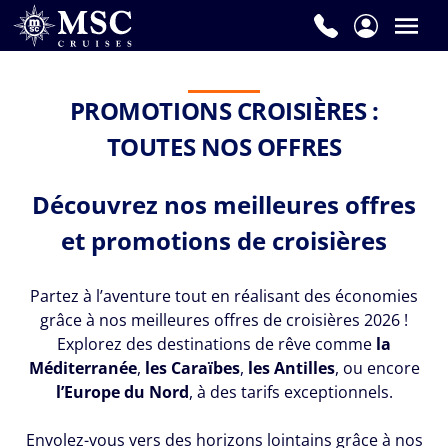
Prénom
*
PROMOTIONS CROISIÈRES :
TOUTES NOS OFFRES
Nom
de
Découvrez nos meilleures offres
famille
et promotions de croisières
*
Partez à l’aventure tout en réalisant des économies
grâce à nos meilleures offres de croisières 2026 !
Explorez des destinations de rêve comme
la
E-
Méditerranée
,
les Caraïbes
,
les Antilles
, ou encore
mail
l’Europe du Nord
, à des tarifs exceptionnels.
*
Envolez-vous vers des horizons lointains grâce à nos