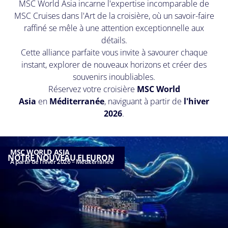
MSC World Asia incarne l'expertise incomparable de
MSC Cruises dans l'Art de la croisière, où un savoir-faire
raffiné se mêle à une attention exceptionnelle aux
détails.
Cette alliance parfaite vous invite à savourer chaque
instant, explorer de nouveaux horizons et créer des
souvenirs inoubliables.
Réservez votre croisière
MSC World
Asia
en
Méditerranée
, naviguant à partir de
l'hiver
2026
.
MSC WORLD ASIA
NOTRE NOUVEAU FLEURON
À partir de l'hiver 2026 – Méditerranée