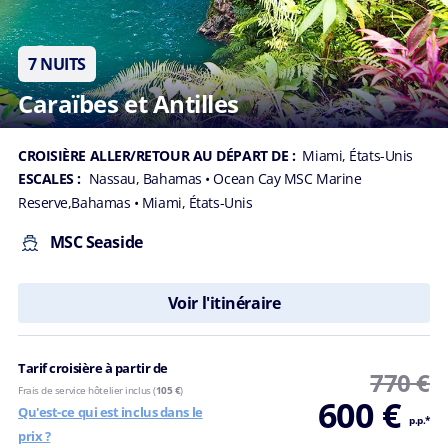
7 NUITS
Caraïbes et Antilles
CROISIÈRE ALLER/RETOUR AU DÉPART DE :
Miami, États-Unis
ESCALES :
Nassau, Bahamas
• Ocean Cay MSC Marine
Reserve,Bahamas
• Miami, États-Unis
MSC Seaside
Voir l'itinéraire
Tarif croisière à partir de
770 €
Frais de service hôtelier inclus (
105 €
)
600 €
Qu'est-ce qui est inclus dans le
p.p.*
prix ?