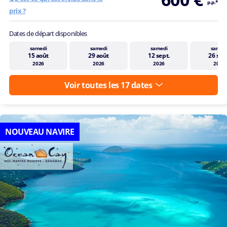
p.p.*
prix ?
Dates de départ disponibles
samedi
samedi
samedi
samed
15 août
29 août
12 sept.
26 sep
2026
2026
2026
2026
Voir toutes les 17 dates
NOUVEAU NAVIRE