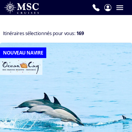
Prénom
*
Itinéraires sélectionnés pour vous:
169
Nom
NOUVEAU NAVIRE
de
famille
*
E-
mail
*