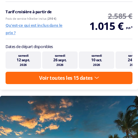
Tarif croisière à partir de
2.585 €
Frais de service hôtelier inclus (
210 €
)
1.015 €
Qu'est-ce qui est inclus dans le
p.p.*
prix ?
Dates de départ disponibles
samedi
samedi
samedi
samed
12 sept.
26 sept.
10 oct.
24 oct
2026
2026
2026
2026
Voir toutes les 15 dates