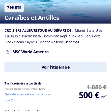
7 NUITS
Numéro
Caraïbes et Antilles
de
téléphone
CROISIÈRE ALLER/RETOUR AU DÉPART DE :
Miami, États-Unis
*
ESCALES :
Puerto Plata, Dominican Republic
• San Juan, Porto
Rico
• Ocean Cay MSC Marine Reserve,Bahamas
MSC World America
Être
rappelé
Voir l'itinéraire
par un
conseiller
Tarif croisière à partir de
1.080 €
Choisissez
Frais de service hôtelier inclus (
105 €
)
500 €
le
Qu'est-ce qui est inclus dans le
p.p.*
jour
prix ?