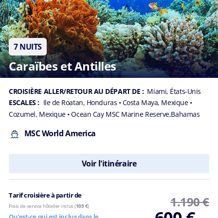
7 NUITS
Caraïbes et Antilles
CROISIÈRE ALLER/RETOUR AU DÉPART DE :
Miami, États-Unis
ESCALES :
Ile de Roatan, Honduras
• Costa Maya, Mexique
•
Cozumel, Mexique
• Ocean Cay MSC Marine Reserve,Bahamas
MSC World America
Voir l'itinéraire
Tarif croisière à partir de
1.190 €
Frais de service hôtelier inclus (
105 €
)
600 €
Qu'est-ce qui est inclus dans le