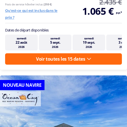
2.435 €
Frais de service hôtelier inclus (
210 €
)
1.065 €
Qu'est-ce qui est inclus dans le
p.p.*
prix ?
Dates de départ disponibles
samedi
samedi
samedi
samed
22 août
5 sept.
19 sept.
3 oct.
2026
2026
2026
2026
Voir toutes les 15 dates
NOUVEAU NAVIRE