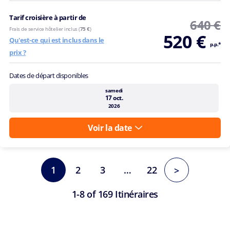
Tarif croisière à partir de
640 €
Frais de service hôtelier inclus (
75 €
)
520 €
Qu'est-ce qui est inclus dans le
p.p.*
prix ?
Dates de départ disponibles
samedi
17 oct.
2026
Voir la date
1
2
3
…
22
>
1-8 of 169 Itinéraires