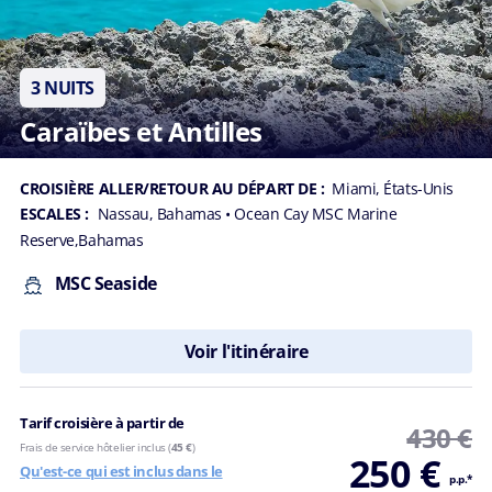
3 NUITS
Caraïbes et Antilles
CROISIÈRE ALLER/RETOUR AU DÉPART DE :
Miami, États-Unis
ESCALES :
Nassau, Bahamas
• Ocean Cay MSC Marine
Reserve,Bahamas
MSC Seaside
Voir l'itinéraire
Tarif croisière à partir de
430 €
Frais de service hôtelier inclus (
45 €
)
250 €
Qu'est-ce qui est inclus dans le
p.p.*