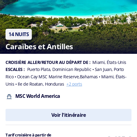
14 NUITS
Caraïbes et Antilles
CROISIÈRE ALLER/RETOUR AU DÉPART DE :
Miami, États-Unis
ESCALES :
Puerto Plata, Dominican Republic
• San Juan, Porto
Rico
• Ocean Cay MSC Marine Reserve,Bahamas
• Miami, États-
Unis
• Ile de Roatan, Honduras
+2 ports
MSC World America
Voir l'itinéraire
Tarif croisière à partir de