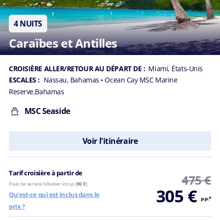
l'univers MSC
Cruises.
4 NUITS
J'accepte de
recevoir des
Caraïbes et Antilles
communications
marketing, y
compris des
CROISIÈRE ALLER/RETOUR AU DÉPART DE :
Miami, États-Unis
études et des
ESCALES :
Nassau, Bahamas
• Ocean Cay MSC Marine
campagnes de
Reserve,Bahamas
satisfaction
client, relatives
MSC Seaside
aux produits et
services de MSC
Cruises SA et
Voir l'itinéraire
des sociétés de
son groupe.
Vivez une
Tarif croisière à partir de
475 €
expérience
Frais de service hôtelier inclus (
60 €
)
305 €
personnalisée
Qu'est-ce qui est inclus dans le
p.p.*
avec MSC
prix ?
Cruises.