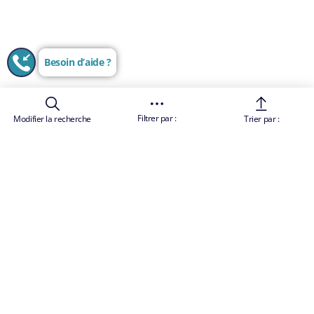
Besoin d’aide ?
Filtrer par :
Modifier la recherche
Trier par :
Les images sont uniquement représentatives
Conditions Générales de Vente
Les prix des croisières sont des tarifs "à partir de",
par personne et par croisière, ils comprennent les
taxes et charges portuaires. Le prix total comprend