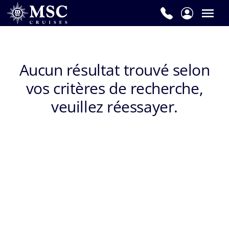
Prénom
*
Aucun résultat trouvé selon
vos critères de recherche,
Nom
de
veuillez réessayer.
famille
*
E-
mail
*