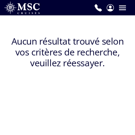
Prénom
*
Aucun résultat trouvé selon
vos critères de recherche,
Nom
de
veuillez réessayer.
famille
*
E-
mail
*