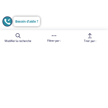
Besoin d’aide ?
Filtrer par :
Modifier la recherche
Trier par :
Les images sont uniquement représentatives
Conditions Générales de Vente
Les prix des croisières sont des tarifs "à partir de",
par personne et par croisière, ils comprennent les
taxes et charges portuaires. Le prix total comprend