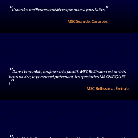
"
"
L'une des meilleures croisières que nous ayons faites
Numéro
MSC Seaside, Caraïbes
de
téléphone
*
"
Dans l'ensemble, toujours très positif, MSC Bellissima est un très
Être
beau navire, le personnel prévenant, les spectacles MAGNIFIQUES
"
rappelé
!
MSC Bellissima, Émirats
par un
conseiller
Choisissez
le
jour
"