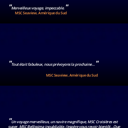
l'univers MSC
"
"
Merveilleux voyage, impeccable.
Cruises.
MSC Seaview, Amérique du Sud
J'accepte de
recevoir des
communications
marketing, y
compris des
études et des
campagnes de
satisfaction
client, relatives
"
"
Tout était fabuleux, nous prévoyons la prochaine…
aux produits et
services de MSC
MSC Seaview, Amérique du Sud
Cruises SA et
des sociétés de
son groupe.
Vivez une
expérience
personnalisée
avec MSC
"
Un voyage merveilleux, un navire magnifique, MSC Croisières est
Cruises.
super, MSC Bellissima inoubliable, j'espère vous revoir bientôt…Que