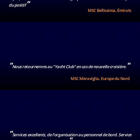
J'accepte de
"
du positif
recevoir des
MSC Bellissima, Émirats
expériences
personnalisées,
des offres sur
mesure et des
communications
basées sur mes
préférences et
mes centres
d'intérêt
"
"
Nous retournerons au "Yacht Club" en cas de nouvelle croisière.
En soumettant
ce formulaire,
MSC Meraviglia, Europe du Nord
je déclare
avoir lu et
compris la
Politique de
Confidentialité
.
"
Services excellents, de l'organisation au personnel de bord. Service
"