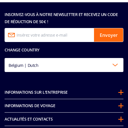
INSCRIVEZ-VOUS À NOTRE NEWSLETTER ET RECEVEZ UN CODE
DE RÉDUCTION DE 50 € !
Envoyer
CHANGE COUNTRY
Belgium | Dutch
INFORMATIONS SUR L'ENTREPRISE
À propos de MSC
INFORMATIONS DE VOYAGE
Partenariats
Stay and Cruise
Développement durable
ACTUALITÉS ET CONTACTS
Voucher pour une future croisière
MICE & Charters