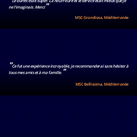
Le buffet était super. La nourriture et le service était mieux que je
"
ne l'imaginais. Merci
Choisissez
MSC Grandiosa, Méditerranée
l'heure
Veuillez
"
Ce fut une expérience incroyable, je recommanderai sans hésiter à
me
"
tous mes amis et à ma famille.
contacter
dès que
MSC Bellissima, Méditerranée
possible
ou
(*) Champs
obligatoires
Restez
informé sur