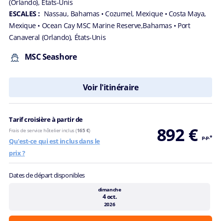
(Orlando), États-Unis
ESCALES :
Nassau, Bahamas
• Cozumel, Mexique
• Costa Maya,
Mexique
• Ocean Cay MSC Marine Reserve,Bahamas
• Port
Canaveral (Orlando), États-Unis
MSC Seashore
Voir l'itinéraire
Tarif croisière à partir de
892 €
Frais de service hôtelier inclus (
165 €
)
p.p.*
Qu'est-ce qui est inclus dans le
prix ?
Dates de départ disponibles
dimanche
4 oct.
2026