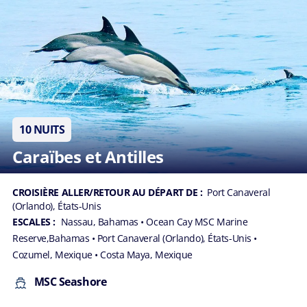
10 NUITS
Caraïbes et Antilles
CROISIÈRE ALLER/RETOUR AU DÉPART DE :
Port Canaveral
(Orlando), États-Unis
ESCALES :
Nassau, Bahamas
• Ocean Cay MSC Marine
Reserve,Bahamas
• Port Canaveral (Orlando), États-Unis
•
Cozumel, Mexique
• Costa Maya, Mexique
MSC Seashore