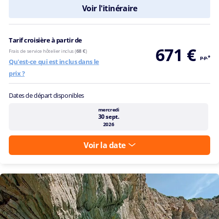
Voir l'itinéraire
Tarif croisière à partir de
671 €
Frais de service hôtelier inclus (
68 €
)
p.p.*
Qu'est-ce qui est inclus dans le
prix ?
Dates de départ disponibles
mercredi
30 sept.
2026
Voir la date