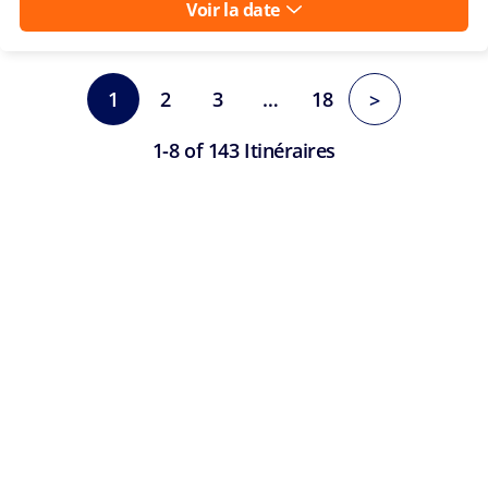
Voir la date
1
2
3
…
18
>
1-8 of 143 Itinéraires