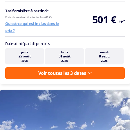
Tarif croisière à partir de
501 €
Frais de service hôtelier inclus (
68 €
)
p.p.*
Qu'est-ce qui est inclus dans le
prix ?
Dates de départ disponibles
jeudi
lundi
mardi
27 août
31 août
8 sept.
2026
2026
2026
Voir toutes les 3 dates