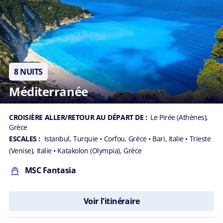
8 NUITS
Méditerranée
CROISIÈRE ALLER/RETOUR AU DÉPART DE :
Le Pirée (Athènes),
Grèce
ESCALES :
Istanbul, Turquie
• Corfou, Grèce
• Bari, Italie
• Trieste
(Venise), Italie
• Katakolon (Olympia), Grèce
MSC Fantasia
Voir l'itinéraire