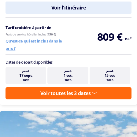
Voir l'itinéraire
Tarif croisière à partir de
809 €
Frais de service hôtelier inclus (
150 €
)
p.p.*
Qu'est-ce qui est inclus dans le
prix ?
Dates de départ disponibles
jeudi
jeudi
jeudi
17 sept.
1 oct.
15 oct.
2026
2026
2026
Voir toutes les 3 dates