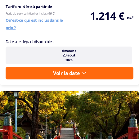
Tarif croisière à partir de
1.214 €
Frais de service hôtelier inclus (
96 €
)
p.p.*
Qu'est-ce qui est inclus dans le
prix ?
Dates de départ disponibles
dimanche
23 août
2026
Voir la date