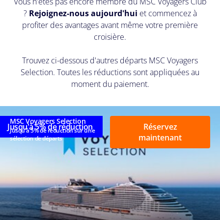
Vous n'êtes pas encore membre du MSC Voyagers Club
?
Rejoignez-nous aujourd'hui
et commencez à
profiter des avantages avant même votre première
croisière.
Trouvez ci-dessous d'autres départs MSC Voyagers
Selection. Toutes les réductions sont appliquées au
moment du paiement.
MSC Voyagers Selection
Jusqu'à 5% de réduction
Réservez
Jusqu'à 5% de réduction sur une
maintenant
sélection de départs