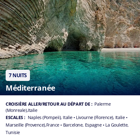
7 NUITS
Méditerranée
CROISIÈRE ALLER/RETOUR AU DÉPART DE :
Palerme
(Monreale),Italie
ESCALES :
Naples (Pompeii), Italie
• Livourne (Florence), Italie
•
Marseille (Provence),France
• Barcelone, Espagne
• La Goulette,
Tunisie