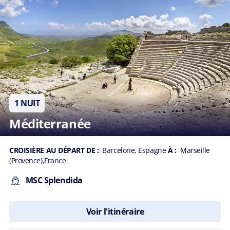
1 NUIT
Méditerranée
CROISIÈRE AU DÉPART DE :
Barcelone, Espagne
À :
Marseille
(Provence),France
MSC Splendida
Voir l'itinéraire