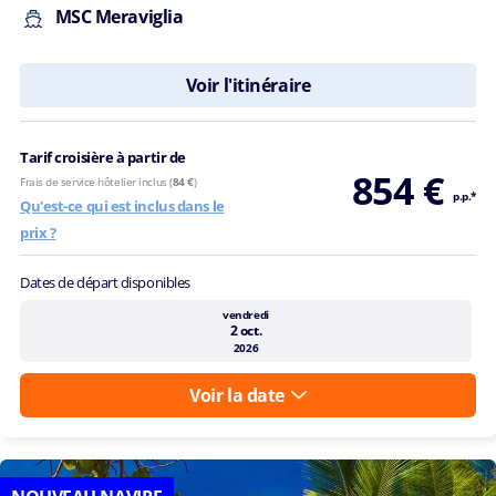
MSC Meraviglia
Voir l'itinéraire
Tarif croisière à partir de
854 €
Frais de service hôtelier inclus (
84 €
)
p.p.*
Qu'est-ce qui est inclus dans le
prix ?
Dates de départ disponibles
vendredi
2 oct.
2026
Voir la date