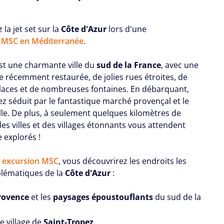
 la jet set sur la
Côte d'Azur
lors d'une
e MSC en Méditerranée
.
st une charmante ville du
sud de la France
, avec une
ille récemment restaurée, de jolies rues étroites, de
places et de nombreuses fontaines. En débarquant,
ez séduit par le fantastique marché provençal et le
ille. De plus, à seulement quelques kilomètres de
es villes et des villages étonnants vous attendent
 explorés !
e
excursion MSC
, vous découvrirez les endroits les
lématiques de la
Côte d'Azur
:
Provence
et les
paysages époustouflants
du sud de la
e village de
Saint-Tropez