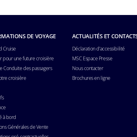
RMATIONS DE VOYAGE
ACTUALITÉS ET CONTACT
d Cruise
Déclaration d’accessibilité
 pour une future croisière
MSC Espace Presse
e Conduite des passagers
Nous contacter
otre croisière
Brochures en ligne
fs
nce
é à bord
ons Générales de Vente
tions pré-contractuelles