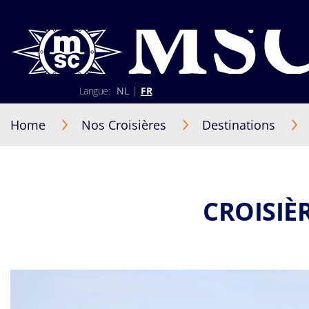
Langue:
NL
|
FR
02 401 89 30
+352 2 730 22 22 (Luxembourg)
Home
Nos Croisières
Destinations
Lun-Ven 9h30-17h30
S'identifier
Être rappelé par un conseiller
CROISIÈ