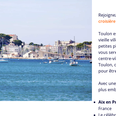
Rejoignez
croisièr
Toulon e
vieille v
petites 
vous ser
centre-v
Toulon, d
pour être
Avec un
plus emb
Aix en 
France
Le célèbr