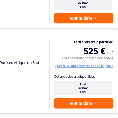
27 nov.
2026
Voir la date
Tarif croisière à partir de
525 €
p.p.*
Frais de service hôtelier inclus (
56 €
)
Durban, Afrique du Sud
Qu'est-ce qui est inclus dans le prix ?
Dates de départ disponibles
lundi
30 nov.
2026
Voir la date