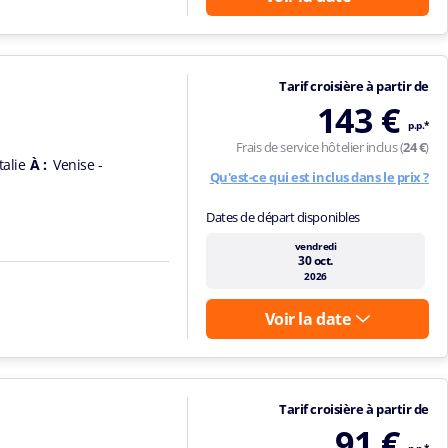
Tarif croisière à partir de
143 €
p.p.*
Frais de service hôtelier inclus (
24 €
)
talie
À :
Venise -
Qu'est-ce qui est inclus dans le prix ?
Dates de départ disponibles
vendredi
30 oct.
2026
Voir la date
Tarif croisière à partir de
91 €