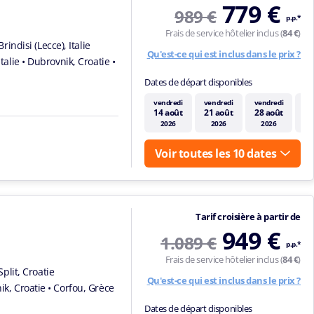
779 €
989 €
p.p.*
Frais de service hôtelier inclus (
84 €
)
Brindisi (Lecce), Italie
Qu'est-ce qui est inclus dans le prix ?
Italie
• Dubrovnik, Croatie
•
Dates de départ disponibles
vendredi
vendredi
vendredi
ve
14 août
21 août
28 août
4 
2026
2026
2026
Voir toutes les 10 dates
Tarif croisière à partir de
949 €
1.089 €
p.p.*
Frais de service hôtelier inclus (
84 €
)
Split, Croatie
Qu'est-ce qui est inclus dans le prix ?
ik, Croatie
• Corfou, Grèce
Dates de départ disponibles