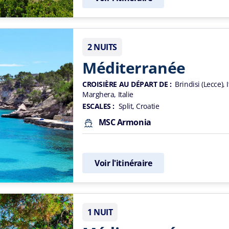
2 NUITS
Méditerranée
CROISIÈRE AU DÉPART DE :
Brindisi (Lecce), I
Marghera, Italie
ESCALES :
Split, Croatie
MSC Armonia
Voir l'itinéraire
1 NUIT