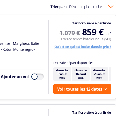
Trier par :
Départ le plus proche
Tarif croisière à partir de
859 €
1.079 €
p.p.*
Frais de service hôtelier inclus (
84 €
)
Venise - Marghera, Italie
Qu'est-ce qui est inclus dans le prix ?
e
• Kotor, Montenegro
•
Dates de départ disponibles
dimanche
dimanche
dimanche
di
9 août
16 août
23 août
30
Ajouter un vol
2026
2026
2026
Voir toutes les 12 dates
Tarif croisière à partir de