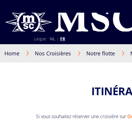
Langue:
NL
|
FR
02 401 89 30
+352 2 730 22 22 (Luxembourg)
Home
Nos Croisières
Notre flotte
Lun-Ven 9h30-17h30
S'identifier
Être rappelé par un conseiller
ITINÉR
Si vous souhaitez réserver une croisière sur
O