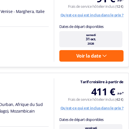
p.p.*
Frais de service hôtelier inclus (
12 €
)
Venise - Marghera, Italie
Qu'est-ce qui est inclus dans le prix ?
Dates de départ disponibles
samedi
31 oct.
2026
Voir la date
Tarif croisière à partir de
411 €
p.p.*
Frais de service hôtelier inclus (
42 €
)
Durban, Afrique du Sud
Qu'est-ce qui est inclus dans le prix ?
elago), Mozambicain
Dates de départ disponibles
vendredi