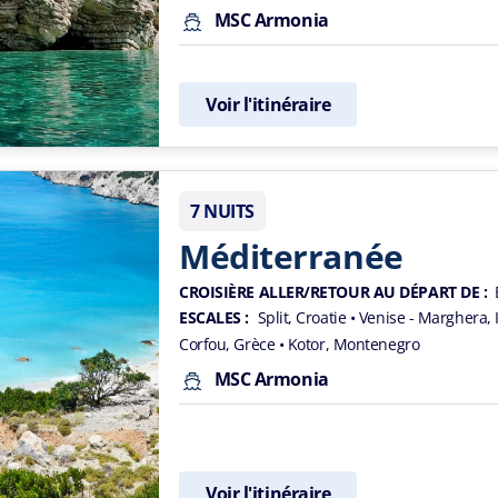
MSC Armonia
Voir l'itinéraire
7 NUITS
Méditerranée
CROISIÈRE ALLER/RETOUR AU DÉPART DE :
ESCALES :
Split, Croatie
• Venise - Marghera, 
Corfou, Grèce
• Kotor, Montenegro
MSC Armonia
Voir l'itinéraire