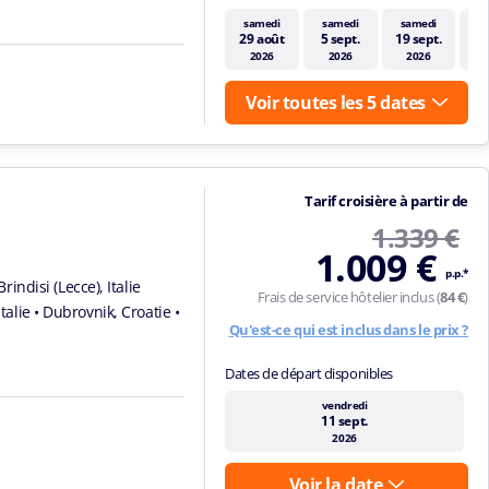
samedi
samedi
samedi
s
29 août
5 sept.
19 sept.
3
2026
2026
2026
Voir toutes les 5 dates
Tarif croisière à partir de
1.339 €
1.009 €
p.p.*
Brindisi (Lecce), Italie
Frais de service hôtelier inclus (
84 €
)
Italie
• Dubrovnik, Croatie
•
Qu'est-ce qui est inclus dans le prix ?
Dates de départ disponibles
vendredi
11 sept.
2026
Voir la date