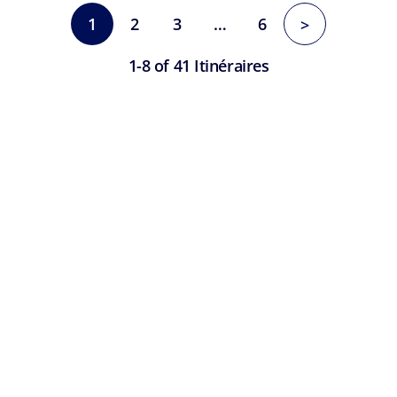
1
2
3
…
6
>
1-8 of 41 Itinéraires