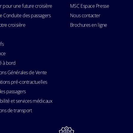
 pour une future croisière
MSC Espace Presse
e Conduite des passagers
Nous contacter
otre croisière
Brochures en ligne
fs
nce
é à bord
ons Générales de Vente
tions pré-contractuelles
des passagers
bilité et services médicaux
ons de transport