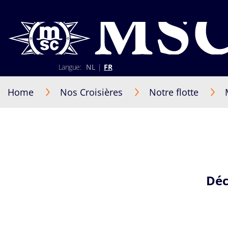
Langue:
NL
|
FR
02 401 89 30
+352 2 730 22 22 (Luxembourg)
Home
Nos Croisières
Notre flotte
Lun-Ven 9h30-17h30
S'identifier
Être rappelé par un conseiller
Déc