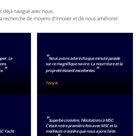
nt déjà navigué avec nous.
a recherche de moyens d'innover et de nous améliorer.
"
uper. Le
Nous avons adoré chaque minute passée
vons
sur ce magnifique navire. La nourriture et la
"
"
e.
propreté étaient excellentes.
Tony K.
"
Superbe croisière, félicitations à MSC.
C'était notre première fois avec MSC et la
SC Yacht
meilleure croisière que nous ayons faite.