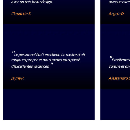
"
avec un très beau design.
avec un exce
Claudette S.
Angele D.
"
Le personnel était excellent. Le navire était
"
toujours propre et nous avons tous passé
Excellente 
"
d'excellentes vacances.
cuisine et di
Jayne P.
Alessandro 