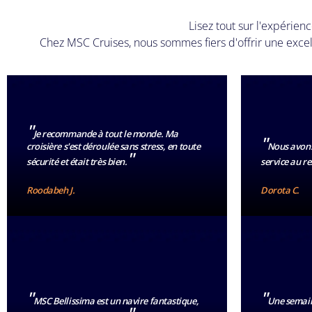
Lisez tout sur l'expérien
Chez MSC Cruises, nous sommes fiers d'offrir une exc
"
Je recommande à tout le monde. Ma
"
croisière s'est déroulée sans stress, en toute
Nous avons
"
sécurité et était très bien.
service au r
Roodabeh J.
Dorota C.
"
"
MSC Bellissima est un navire fantastique,
Une semain