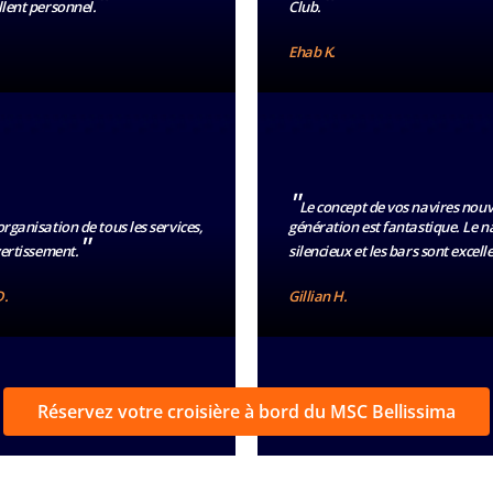
"
"
llent personnel.
Club.
Ehab K.
"
Le concept de vos navires nouv
organisation de tous les services,
génération est fantastique. Le na
"
vertissement.
silencieux et les bars sont excell
D.
Gillian H.
Réservez votre croisière à bord du MSC Bellissima