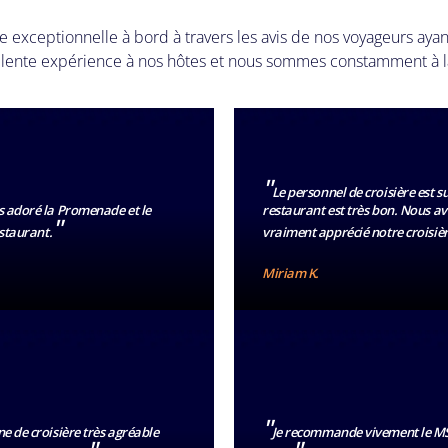
ce exceptionnelle à bord à travers les avis de nos voyageurs aya
ellente expérience à nos hôtes et nous sommes constamment à l
"
Le personnel de croisière est s
 adoré la Promenade et le
restaurant est très bon. Nous a
"
estaurant.
vraiment apprécié notre croisièr
Miriam K.
"
e de croisière très agréable
Je recommande vivement le M