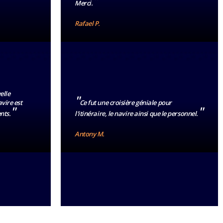
"
Merci.
Rafael P.
elle
"
vire est
Ce fut une croisière géniale pour
"
"
ents.
l'itinéraire, le navire ainsi que le personnel.
Antony M.