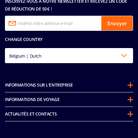
INSCRIVEZ-VOUS À NOTRE NEWSLETTER ET RECEVEZ UN CODE
DE RÉDUCTION DE 50 € !
Envoyer
CHANGE COUNTRY
Belgium | Dutch
INFORMATIONS SUR L'ENTREPRISE
À propos de MSC
INFORMATIONS DE VOYAGE
Partenariats
Stay and Cruise
Développement durable
ACTUALITÉS ET CONTACTS
Voucher pour une future croisière
MICE & Charters
Déclaration d’accessibilité
Code de Conduite des passagers
MSC Book
MSC Espace Presse
Avant votre croisière