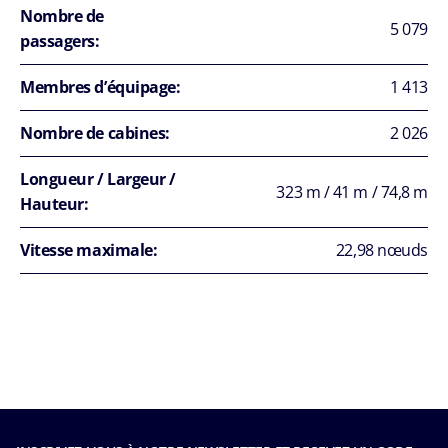
Nombre de
5 079
passagers:
Membres d’équipage:
1 413
Nombre de cabines:
2 026
Longueur / Largeur /
323 m / 41 m / 74,8 m
Hauteur:
Vitesse maximale:
22,98 nœuds