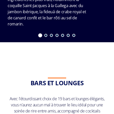
coquille Saint-Jacques à la Gallega avec du
jambon ibérique, la fideuá de crabe royal et
de canard confit et le bar rôti au sel de
romarin.
BARS ET LOUNGES
Avec l'étourdissant choix de 19 bars et lounges élégants,
vous n'aurez aucun mal à trouver le lieu idéal pour une
soirée de rire entre amis, accompagné de cocktails