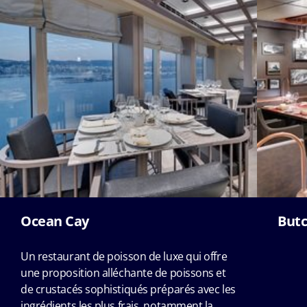
Ocean Cay
Butc
Un restaurant de poisson de luxe qui offre
une proposition alléchante de poissons et
de crustacés sophistiqués préparés avec les
ingrédients les plus frais, notamment la