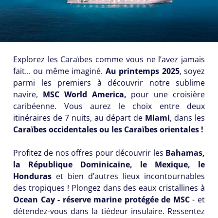
Numéro
de
téléphone
Explorez les Caraïbes comme vous ne l’avez jamais
*
fait... ou même imaginé.
Au printemps 2025
, soyez
parmi les premiers à découvrir notre sublime
navire,
MSC World America,
pour une croisière
caribéenne. Vous aurez le choix entre deux
itinéraires de 7 nuits, au départ de
Miami
, dans les
Être
Caraïbes occidentales ou les Caraïbes orientales !
rappelé
par un
Profitez de nos offres pour découvrir les
Bahamas,
conseiller
la République Dominicaine, le Mexique, le
Choisissez
Honduras
et bien d’autres lieux incontournables
le
des tropiques ! Plongez dans des eaux cristallines à
jour
Ocean Cay - réserve marine protégée de MSC
- et
détendez-vous dans la tiédeur insulaire. Ressentez