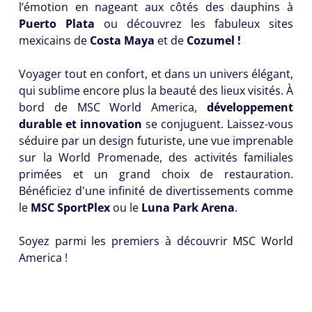
l’émotion en nageant aux côtés des dauphins à
Puerto Plata
ou découvrez les fabuleux sites
mexicains de
Costa Maya
et de
Cozumel !
Choisissez
l'heure
Voyager tout en confort, et dans un univers élégant,
qui sublime encore plus la beauté des lieux visités. À
bord de MSC World America,
développement
durable et innovation
se conjuguent. Laissez-vous
Veuillez
séduire par un design futuriste, une vue imprenable
me
sur la World Promenade, des activités familiales
contacter
primées et un grand choix de restauration.
dès que
Bénéficiez d'une infinité de divertissements comme
possible
le
MSC SportPlex
ou le
Luna Park Arena
.
ou
Soyez parmi les premiers à découvrir MSC World
(*) Champs
America !
obligatoires
Restez
informé sur