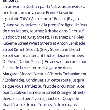
au port):
En arrivant à Durban par la N3, vous arriverez à
une fourche sur la route Prenez la sortie
signalant "City" (Ville) et non " Beach" (Plage).
Quand vous arriverez à la première ligne de feux
de circulations, tournez à droite dans Dr Yusuf
Dadoo Street (Grey Street). Traversez Dr Pixley
KaSeme Street (West Street) et Anton Lembede
Street (Smith Street). (Grey Street and Broad
Street sont maintenant toutes deux nommées
Dr Yusuf Dadoo Street). En arrivant au carrefour
à la fin de la rue, tournez à gauche dans
Margaret Mncadi Avenue (Victoria Embankment
/ Esplanade). Continuez sur cette route jusqu'à
ce que vous arriviez au feux de circulation. A ce
point, Stalwart Simelane Street (Stanger Street)
devrait se situer à votre gauche et Quayside
Road à votre droite. Tournez à droite dans