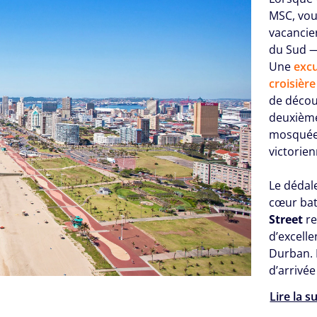
MSC, vous
vacancier
du Sud —
Une
excu
croisièr
de décou
deuxième 
mosquées
victorien
Le dédal
cœur bat
Street
re
d’excell
Durban. 
d’arrivé
Lire la s