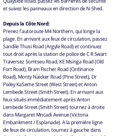
Quayside Road, passez les barrières de sécurité
et suivez les panneaux en direction de N-Shed.
Depuis la Côte Nord:
Prenez l'autoroute M4 Northern, qui longe la
plage. En arrivant aux feux de circulation, passez
Sandile Thusi Road (Argyle Road) et continuez
tout droit après la station de police de C R Swart
Traversez Somtseu Road, KE Msinga Road (Old
Fort Road), Bram Fischer Road (Ordinance
Road), Monty Naicker Road (Pine Street), Dr
Pixley KaSeme Street (West Street) et Anton
Lembede Street (Smith Street). En arrivant aux
feux situés immédiatement après Anton
Lembede Street (Smith Street) tournez à droite
dans Margaret Mncadi Avenue (Victoria
Embankment / Esplanade). A la première ligne
de feux de circulation, tournez à gauche dans