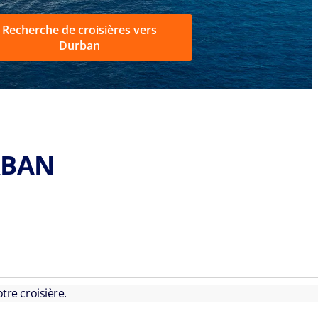
Recherche de croisières vers
Durban
RBAN
tre croisière.