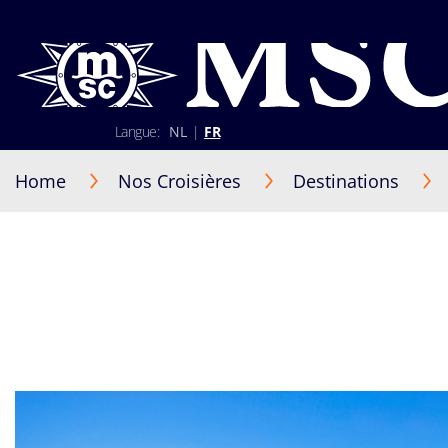
Langue:
NL
|
FR
02 401 89 30
+352 2 730 22 22 (Luxembourg)
Home
Nos Croisières
Destinations
Lun-Ven 9h30-17h30
S'identifier
Être rappelé par un conseiller