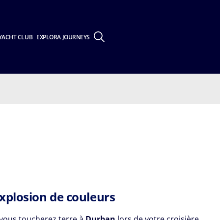
YACHT CLUB
EXPLORA JOURNEYS
xplosion de couleurs
vous toucherez terre à
Durban
lors de votre croisière