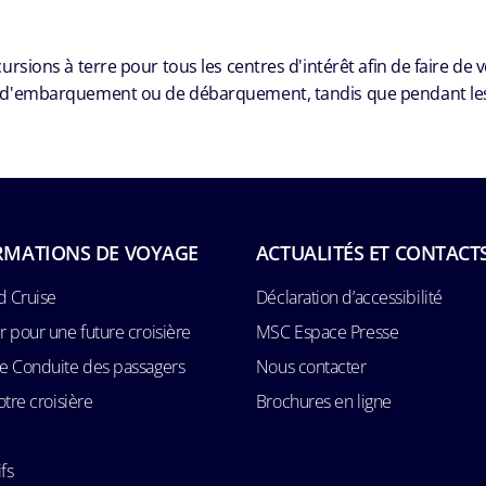
ions à terre pour tous les centres d'intérêt afin de faire de 
 d'embarquement ou de débarquement, tandis que pendant les jo
RMATIONS DE VOYAGE
ACTUALITÉS ET CONTACT
d Cruise
Déclaration d’accessibilité
 pour une future croisière
MSC Espace Presse
e Conduite des passagers
Nous contacter
otre croisière
Brochures en ligne
fs