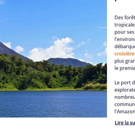
Des forê
tropicale
pour ses
l'enviro
débarque
croisièr
plus gran
le premi
Le port d
explorat
nombre
communi
l'Amazon
Lire la s