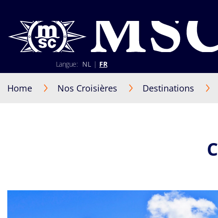
Langue:
NL
|
FR
02 401 89 30
+352 2 730 22 22 (Luxembourg)
Home
Nos Croisières
Destinations
Lun-Ven 9h30-17h30
S'identifier
Être rappelé par un conseiller
C