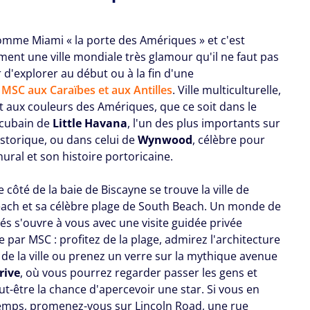
mme Miami « la porte des Amériques » et c'est
ment une ville mondiale très glamour qu'il ne faut pas
d'explorer au début ou à la fin d'une
e MSC aux Caraïbes et aux Antilles
. Ville multiculturelle,
t aux couleurs des Amériques, que ce soit dans le
 cubain de
Little Havana
, l'un des plus importants sur
istorique, ou dans celui de
Wynwood
, célèbre pour
ural et son histoire portoricaine.
e côté de la baie de Biscayne se trouve la ville de
ach et sa célèbre plage de South Beach. Un monde de
tés s'ouvre à vous avec une visite guidée privée
 par MSC : profitez de la plage, admirez l'architecture
de la ville ou prenez un verre sur la mythique avenue
rive
, où vous pourrez regarder passer les gens et
t-être la chance d'apercevoir une star. Si vous en
temps, promenez-vous sur Lincoln Road, une rue