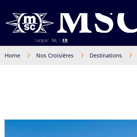
Langue:
NL
|
FR
02 401 89 30
+352 2 730 22 22 (Luxembourg)
Home
Nos Croisières
Destinations
Lun-Ven 9h30-17h30
S'identifier
Être rappelé par un conseiller