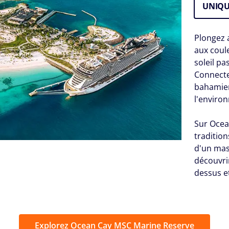
UNIQU
Plongez 
aux coule
soleil pa
Connectez
bahamien
l'enviro
Sur Ocea
tradition
d'un mas
découvri
dessus e
Explorez Ocean Cay MSC Marine Reserve