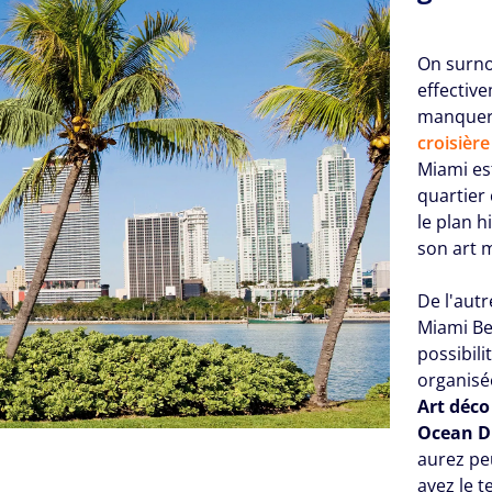
On surno
effective
manquer 
croisièr
Miami es
quartier
le plan h
son art m
De l'autr
Miami Be
possibili
organisée
Art déco
Ocean D
aurez peu
avez le 