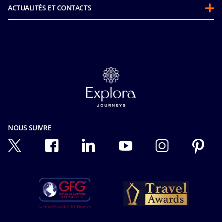
Stay and Cruise
Développement durable
ACTUALITÉS ET CONTACTS
Voucher pour une future croisière
MICE & Charters
Déclaration d’accessibilité
Code de Conduite des passagers
MSC Book
MSC Espace Presse
Avant votre croisière
Carrières
Nous contacter
FAQ
Cookies
Brochures en ligne
Nos tarifs
Confidentialité
Assurance
Confidentialité relative à la reconnaissance faciale
Sécurité à bord
Conditions d'utilisation
Conditions Générales de Vente
Intégrité & conformité
NOUS SUIVRE
Informations pré-contractuelles
Ocean Cay MSC Marine Reserve
Droits des passagers
Accessibilité et services médicaux
Conditions de transport