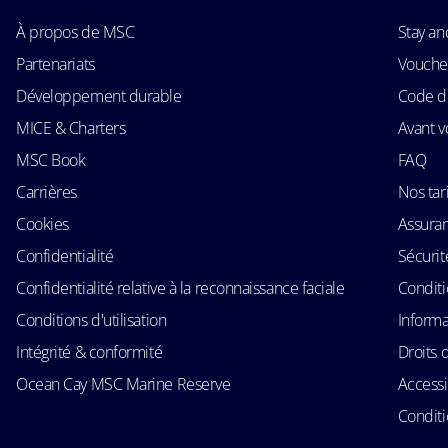
À propos de MSC
Stay an
Partenariats
Voucher
Développement durable
Code d
MICE & Charters
Avant v
MSC Book
FAQ
Carrières
Nos tari
Cookies
Assura
Confidentialité
Sécurit
Confidentialité relative à la reconnaissance faciale
Conditi
Conditions d'utilisation
Informa
Intégrité & conformité
Droits 
Ocean Cay MSC Marine Reserve
Accessi
Conditi