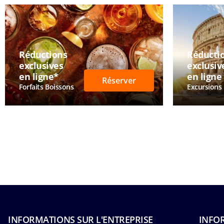
Réductions
Réducti
exclusives
exclusiv
en ligne*
en ligne
Réserver
Forfaits Boissons
Excursions
INFORMATIONS SUR L'ENTREPRISE
INFO