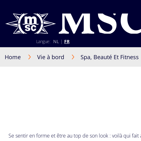
Langue:
NL
|
FR
02 401 89 30
+352 2 730 22 22 (Luxembourg)
Home
Vie à bord
Spa, Beauté Et Fitness
Lun-Ven 9h30-17h30
S'identifier
Être rappelé par un conseiller
Se sentir en forme et être au top de son look : voilà qui 