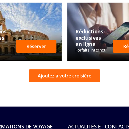
ons
Réductions
es
exclusives
en ligne
Réserver
Ré
Forfaits Internet
Ajoutez à votre croisière
RMATIONS DE VOYAGE
ACTUALITÉS ET CONTACT