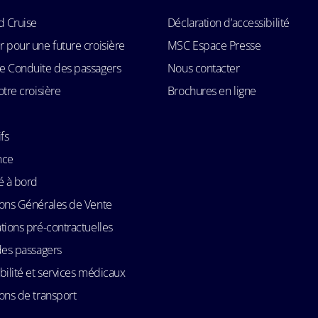
d Cruise
Déclaration d’accessibilité
 pour une future croisière
MSC Espace Presse
e Conduite des passagers
Nous contacter
otre croisière
Brochures en ligne
fs
nce
é à bord
ons Générales de Vente
tions pré-contractuelles
des passagers
bilité et services médicaux
ons de transport