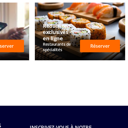
Réductions
exclusives
en ligne
Restaurants de
server
Réserver
spécialités
S
INSCRIVEZ-VOUS À NOTRE