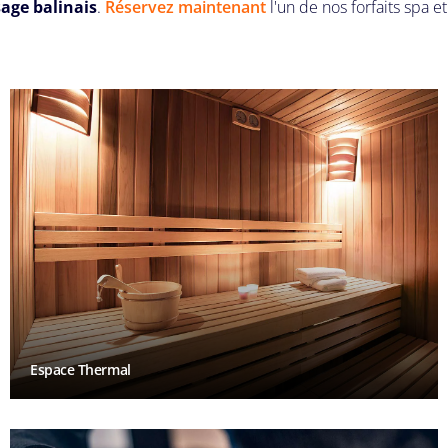
age balinais
.
Réservez maintenant
l'un de nos forfaits spa 
Espace Thermal