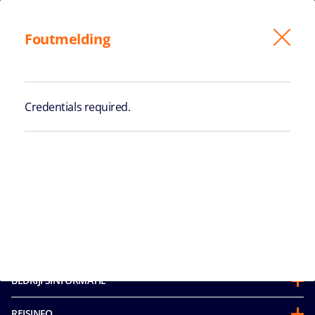
Foutmelding
Plan Mijn Cruise
Web check-in
Credentials required.
KAJUIT EN
BOEKINGSGEGEVENS
BEDRIJFSINFORMATIE
Over ons
REISINFO