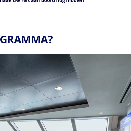
maak uw reis aan boord nog mooier!
ROGRAMMA?