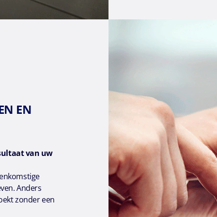
TEN EN
sultaat van uw
eenkomstige
even. Anders
boekt zonder een