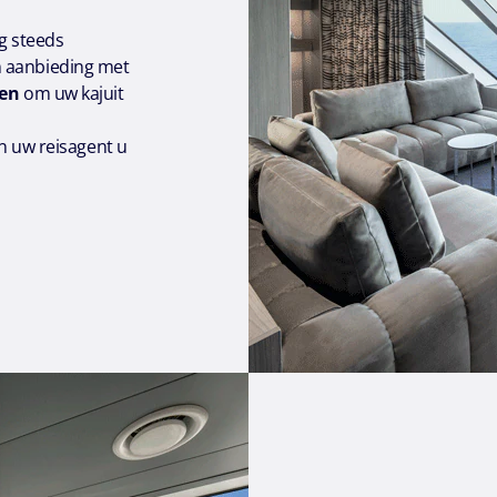
og steeds
 aanbieding met
gen
om uw kajuit
an uw reisagent u