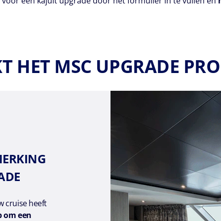
t
voor een kajuit upgrade door het formulier in te vullen en
T HET MSC UPGRADE P
MERKING
ADE
 cruise heeft
p om een