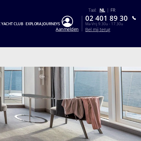
Taal:
NL
|
FR
02 401 89 30
 YACHT CLUB
EXPLORA JOURNEYS
Ma-Vrij 9.30u - 17.30u
Aanmelden
Bel mij terug