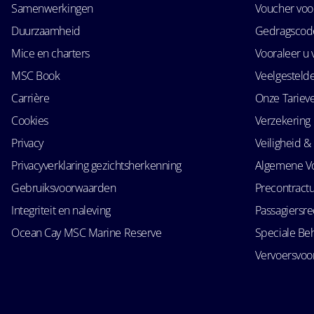
Samenwerkingen
Voucher voo
Duurzaamheid
Gedragscode
Mice en charters
Vooraleer u 
MSC Book
Veelgesteld
Carrière
Onze Tariev
Cookies
Verzekering
Privacy
Veiligheid & 
Privacyverklaring gezichtsherkenning
Algemene V
Gebruiksvoorwaarden
Precontractu
Integriteit en naleving
Passagiersr
Ocean Cay MSC Marine Reserve
Speciale Be
Vervoersvo