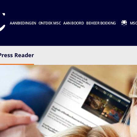
AANBIEDINGEN
ONTDEK MSC
AAN BOORD
BEHEER BOEKING
MSC
Press Reader