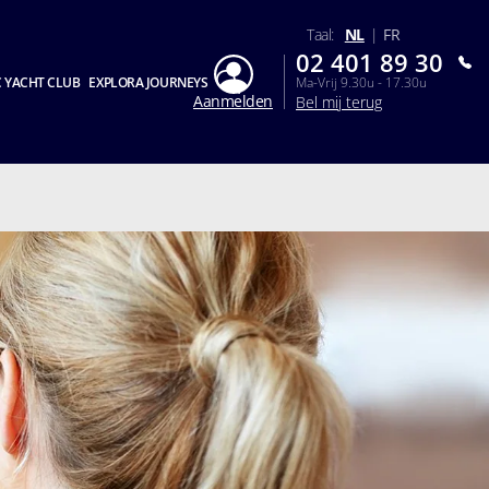
Taal:
NL
|
FR
02 401 89 30
 YACHT CLUB
EXPLORA JOURNEYS
Ma-Vrij 9.30u - 17.30u
Aanmelden
Bel mij terug