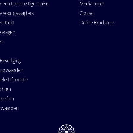
r een toekomstige cruise
Media room
 voor passagiers
Contact
vertrekt
Online Brochures
e vragen
en
Beveiliging
oorwaarden
ele Informatie
echten
hoeften
orwaarden