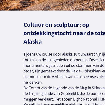
Cultuur en sculptuur: op
ontdekkingstocht naar de to
Alaska
Tijdens uw cruise door Alaska zult u waarschijnli
totems op de kustgebieden opmerken. Deze kleu
monumenten, gesneden uit de stammen van de w
ceder, zijn gemaakt door de Haida-, Tsimshian- en
stammen om de verhalen van de inheemse volker
herdenken.
De Totem van de Legende van de Mug in Sitka ver
de Tlingit-legende van Gooteekhl, die de oorspr
muggen verklaart. Het Totem Bight National Histo
Ketchikan is een geweldige plek om ze in al hun gl