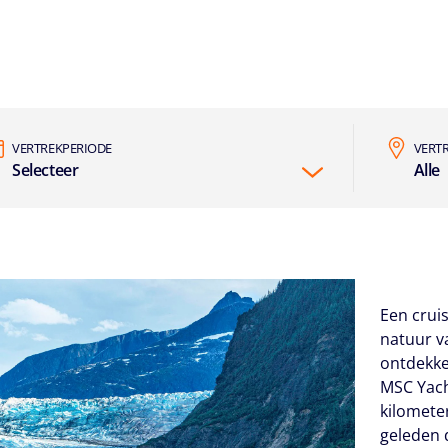
VERTREKPERIODE
VERT
Selecteer
Alle
Een crui
natuur v
ontdekk
MSC Yach
kilomete
geleden 