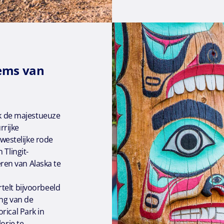
tems van
jk de majestueuze
rrijke
estelijke rode
 Tlingit-
en van Alaska te
telt bijvoorbeeld
ong van de
rical Park in
orie te