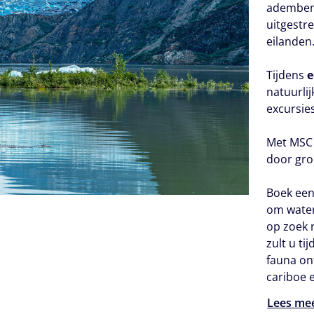
adembene
uitgestr
eilanden
Tijdens
e
natuurli
excursies
Met MSC 
door gro
Boek een
om water
op zoek 
zult u ti
fauna o
cariboe 
Lees me