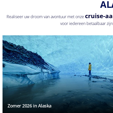
AL
cruise-aa
Realiseer uw droom van avontuur met onze
voor iedereen betaalbaar zijn
Zomer 2026 in Alaska