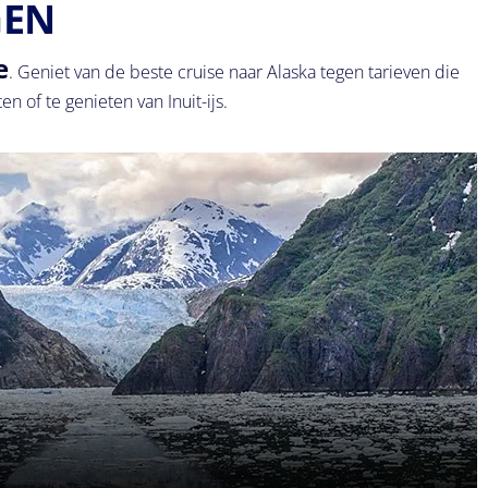
GEN
e
. Geniet van de beste cruise naar Alaska tegen tarieven die
 of te genieten van Inuit-ijs.