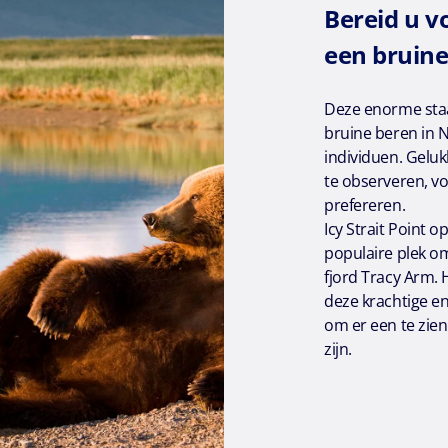
Bereid u 
een bruine
Deze enorme staa
bruine beren in 
individuen. Geluk
te observeren, v
prefereren.
Icy Strait Point o
populaire plek om
fjord Tracy Arm. 
deze krachtige e
om er een te zien
zijn.