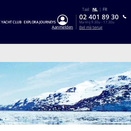
Taal:
NL
|
FR
02 401 89 30
 YACHT CLUB
EXPLORA JOURNEYS
Ma-Vrij 9.30u - 17.30u
Aanmelden
Bel mij terug