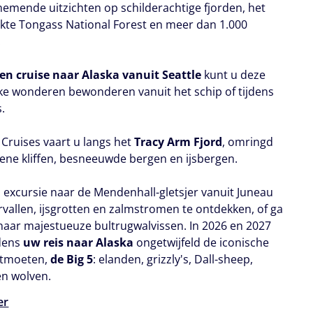
mende uitzichten op schilderachtige fjorden, het
ekte Tongass National Forest en meer dan 1.000
.
en cruise naar Alaska vanuit Seattle
kunt u deze
jke wonderen bewonderen vanuit het schip of tijdens
.
Cruises vaart u langs het
Tracy Arm Fjord
, omringd
ene kliffen, besneeuwde bergen en ijsbergen.
 excursie naar de Mendenhall-gletsjer vanuit Juneau
vallen, ijsgrotten en zalmstromen te ontdekken, of ga
naar majestueuze bultrugwalvissen. In 2026 en 2027
jdens
uw reis naar Alaska
ongetwijfeld de iconische
ntmoeten,
de Big 5
: elanden, grizzly's, Dall-sheep,
en wolven.
er