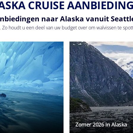
ASKA CRUISE AANBIEDIN
nbiedingen naar Alaska vanuit Seattl
. Zo houdt u een deel van uw budget over om walvissen te spotten
Zomer 2026 in Alaska