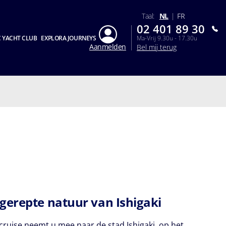
Taal:
NL
|
FR
02 401 89 30
 YACHT CLUB
EXPLORA JOURNEYS
Ma-Vrij 9.30u - 17.30u
Aanmelden
Bel mij terug
gerepte natuur van Ishigaki
ruise neemt u mee naar de stad Ishigaki, op het