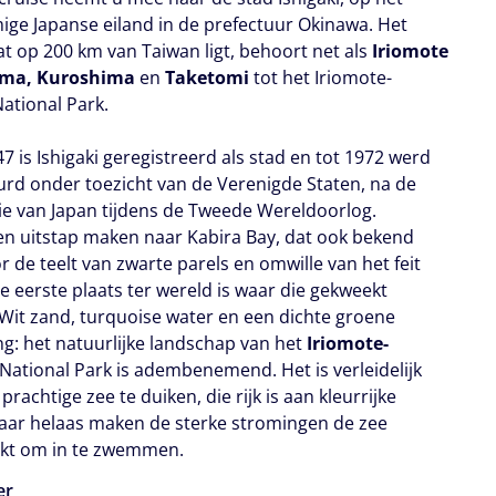
mige Japanse eiland in de prefectuur Okinawa. Het
at op 200 km van Taiwan ligt, behoort net als
Iriomote
ma, Kuroshima
en
Taketomi
tot het Iriomote-
National Park.
7 is Ishigaki geregistreerd als stad en tot 1972 werd
urd onder toezicht van de Verenigde Staten, na de
tie van Japan tijdens de Tweede Wereldoorlog.
en uitstap maken naar Kabira Bay, dat ook bekend
r de teelt van zwarte parels en omwille van het feit
e eerste plaats ter wereld is waar die gekweekt
Wit zand, turquoise water en een dichte groene
ng: het natuurlijke landschap van het
Iriomote-
National Park is adembenemend. Het is verleidelijk
prachtige zee te duiken, die rijk is aan kleurrijke
aar helaas maken de sterke stromingen de zee
kt om in te zwemmen.
er