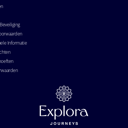
en
Beveiliging
oorwaarden
ele Informatie
echten
hoeften
orwaarden