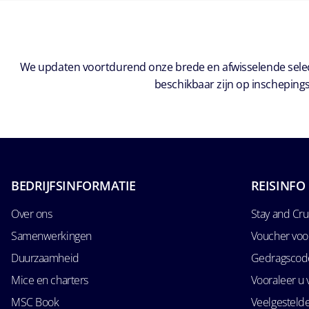
We updaten voortdurend onze brede en afwisselende select
beschikbaar zijn op inschepings
BEDRIJFSINFORMATIE
REISINFO
Over ons
Stay and Cru
Samenwerkingen
Voucher voo
Duurzaamheid
Gedragscode
Mice en charters
Vooraleer u 
MSC Book
Veelgesteld