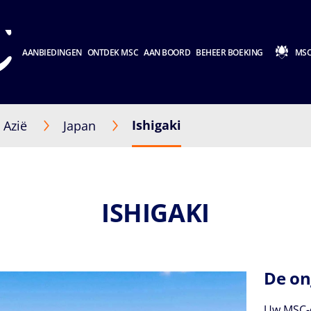
AANBIEDINGEN
ONTDEK MSC
AAN BOORD
BEHEER BOEKING
MSC
Ishigaki
Azië
Japan
ISHIGAKI
De on
Uw MSC-c