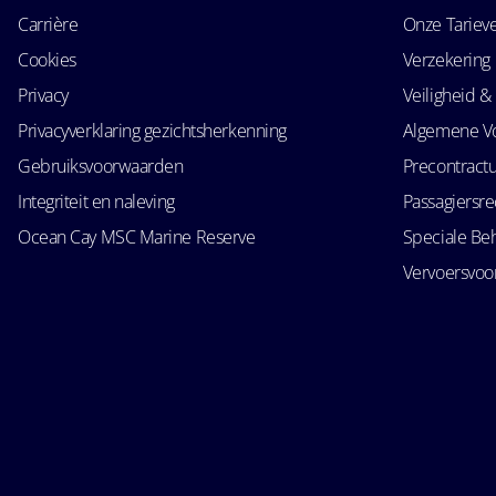
Carrière
Onze Tariev
Cookies
Verzekering
Privacy
Veiligheid & 
Privacyverklaring gezichtsherkenning
Algemene V
Gebruiksvoorwaarden
Precontractu
Integriteit en naleving
Passagiersr
Ocean Cay MSC Marine Reserve
Speciale Be
Vervoersvo