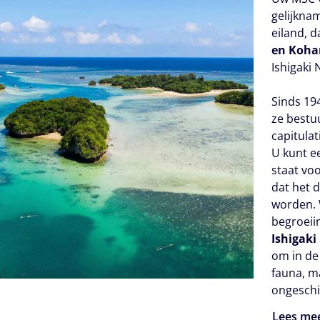
gelijkna
eiland, d
en Koha
Ishigaki 
Sinds 194
ze bestu
capitula
U kunt e
staat voo
dat het d
worden. 
begroeii
Ishigaki
om in de 
fauna, m
ongeschi
Lees me