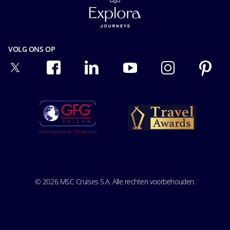
Verzekering
Privacyverklaring gezichtsherkenning
Veiligheid & Beveiliging
Gebruiksvoorwaarden
Algemene Voorwaarden
Integriteit en naleving
VOLG ONS OP
Precontractuele Informatie
Ocean Cay MSC Marine Reserve
Passagiersrechten
Speciale Behoeften
Vervoersvoorwaarden
© 2026 MSC Cruises S.A. Alle rechten voorbehouden.