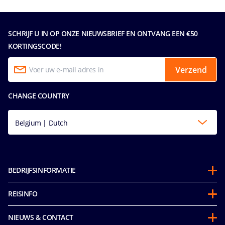
SCHRIJF U IN OP ONZE NIEUWSBRIEF EN ONTVANG EEN €50
KORTINGSCODE!
Verzend
CHANGE COUNTRY
Belgium | Dutch
BEDRIJFSINFORMATIE
Over ons
REISINFO
Samenwerkingen
Stay and Cruise
Duurzaamheid
NIEUWS & CONTACT