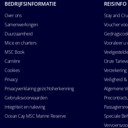
BEDRIJFSINFORMATIE
REISINFO
Over ons
Stay and Cru
Samenwerkingen
Voucher voo
Duurzaamheid
Gedragscode
Mice en charters
Vooraleer u 
MSC Book
Veelgesteld
Carrière
Onze Tariev
Cookies
Verzekering
Privacy
Veiligheid & 
Privacyverklaring gezichtsherkenning
Algemene V
Gebruiksvoorwaarden
Precontractu
Integriteit en naleving
Passagiersr
Ocean Cay MSC Marine Reserve
Speciale Be
Vervoersvo