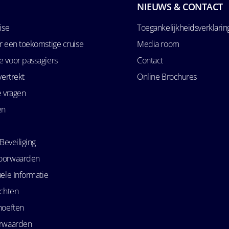
NIEUWS & CONTACT
ise
Toegankelijkheidsverklarin
r een toekomstige cruise
Media room
 voor passagiers
Contact
vertrekt
Online Brochures
e vragen
en
Beveiliging
oorwaarden
ele Informatie
echten
hoeften
orwaarden