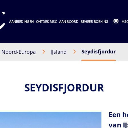
AANBIEDINGEN
ONTDEK MSC
AAN BOORD
BEHEER BOEKING
MSC
Seydisfjordur
Noord-Europa
IJsland
SEYDISFJORDUR
Een h
van I