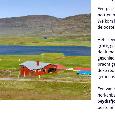
Een plek 
houten h
Welkom b
de ooste
Het is e
grote, ga
deelt met
geschiede
prachtig
deze red
gemeensc
Een van 
herkenbar
Seydisfj
bestemmi