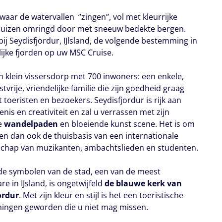
waar de watervallen ‘’zingen’’, vol met kleurrijke
uizen omringd door met sneeuw bedekte bergen.
ij Seydisfjordur, IJlsland, de volgende bestemming in
lijke fjorden op uw MSC Cruise.
en klein vissersdorp met 700 inwoners: een enkele,
stvrije, vriendelijke familie die zijn goedheid graag
 toeristen en bezoekers. Seydisfjordur is rijk aan
nis en creativiteit en zal u verrassen met zijn
e
wandelpaden
en bloeiende kunst scene. Het is om
en dan ook de thuisbasis van een internationale
hap van muzikanten, ambachtslieden en studenten.
de symbolen van de stad, een van de meest
e in IJsland, is ongetwijfeld
de blauwe kerk van
ordur
. Met zijn kleur en stijl is het een toeristische
ngen geworden die u niet mag missen.