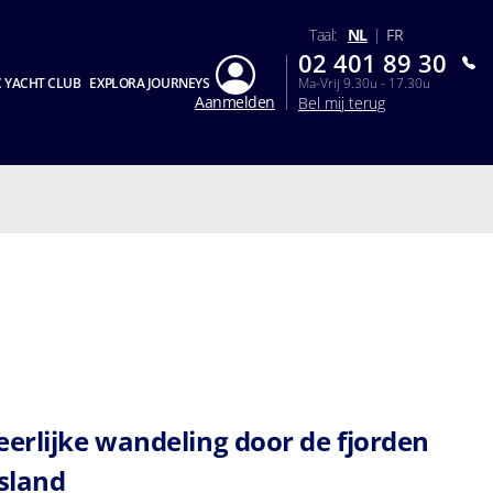
Taal:
NL
|
FR
02 401 89 30
 YACHT CLUB
EXPLORA JOURNEYS
Ma-Vrij 9.30u - 17.30u
Aanmelden
Bel mij terug
eerlijke wandeling door de fjorden
Jsland