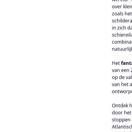
over klei
zoals he
schilder
in zich 
schierei
combinat
natuurli
Het
fant
van een 2
op de va
van het
ontworpe
Ontdek h
door het
stoppen 
Atlantis