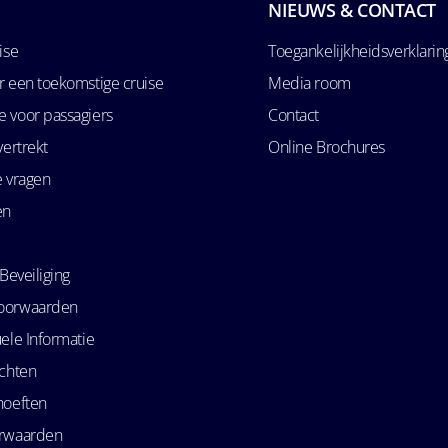
NIEUWS & CONTACT
ise
Toegankelijkheidsverklarin
r een toekomstige cruise
Media room
 voor passagiers
Contact
vertrekt
Online Brochures
e vragen
en
Beveiliging
oorwaarden
ele Informatie
echten
hoeften
orwaarden