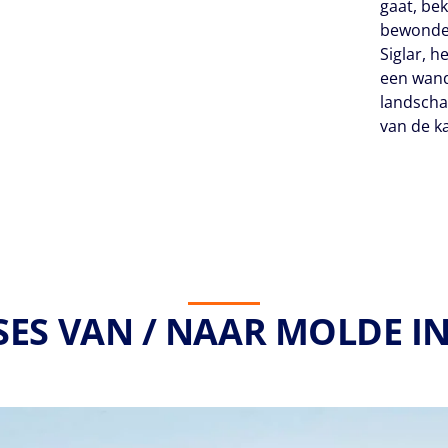
gaat, be
bewonder
Siglar, h
een wand
landscha
van de k
SES VAN / NAAR MOLDE IN