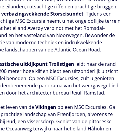
ne eilanden, rotsachtige riffen en prachtige bruggen,
t
verbazingwekkende Storseisundet
. Tijdens een
achtige MSC Excursie neemt u het ongelooflijke terrein
dat het eiland Averøy verbindt met het Romsdal-
land en het vasteland van Noorwegen. Bewonder de
ie van moderne techniek en indrukwekkende
jke landschappen van de Atlantic Ocean Road.
astische uitkijkpunt Trollstigen
leidt naar de rand
00 meter hoge klif en biedt een uitzonderlijk uitzicht
llei beneden. Op een MSC Excursies, zult u genieten
 adembenemende panorama van het weergavegebied,
n door het architectenbureau Reiulf Ramstad.
et leven van de
Vikingen
op een MSC Excursies. Ga
 prachtige landschap van Frænfjorden, alvorens te
bij Bud, een vissersdorp. Geniet van de pittoreske
che Oceaanweg terwijl u naar het eiland Håholmen