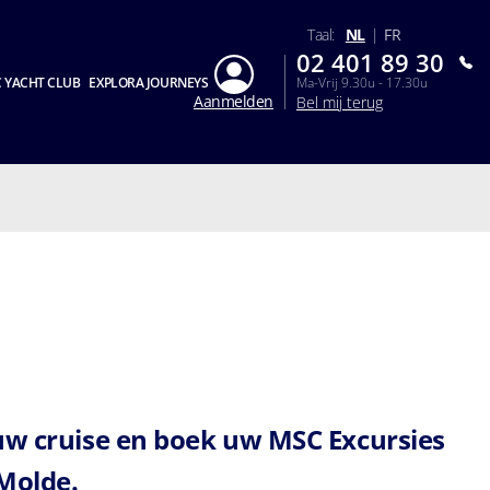
Taal:
NL
|
FR
02 401 89 30
 YACHT CLUB
EXPLORA JOURNEYS
Ma-Vrij 9.30u - 17.30u
Aanmelden
Bel mij terug
uw cruise en boek uw MSC Excursies
Molde.