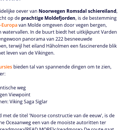
idelijke oever van
Noorwegen Romsdal schiereiland
,
icht op de
prachtige Moldefjorden
, is de bestemming
-Europa
van Molde omgeven door vegen bergen,
 watervallen. In de buurt biedt het uitkijkpunt Varden
tengewoon panorama van 222 besneeuwde
en, terwijl het eiland Håholmen een fascinerende blik
het leven van de Vikingen.
ursies
bieden tal van spannende dingen om te zien,
er:
antische weg
tigen Viewpoint
en: Viking Saga Siglar
 met de titel 'Noorse constructie van de eeuw', is de
che Oceaanweg een van de mooiste autoritten ter
 <readmore>[READ MORE]</readmore> De route gaat