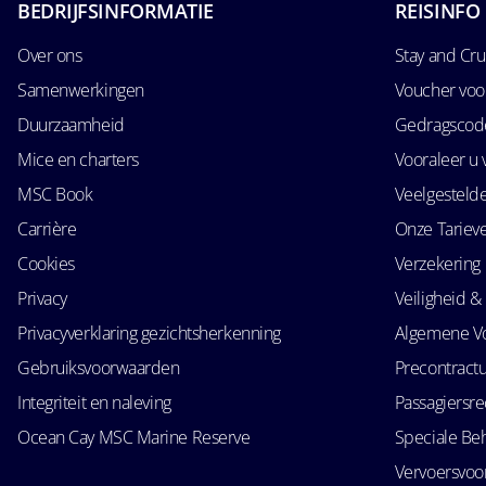
BEDRIJFSINFORMATIE
REISINFO
Over ons
Stay and Cru
Samenwerkingen
Voucher voo
Duurzaamheid
Gedragscode
Mice en charters
Vooraleer u 
MSC Book
Veelgesteld
Carrière
Onze Tariev
Cookies
Verzekering
Privacy
Veiligheid & 
Privacyverklaring gezichtsherkenning
Algemene V
Gebruiksvoorwaarden
Precontractu
Integriteit en naleving
Passagiersr
Ocean Cay MSC Marine Reserve
Speciale Be
Vervoersvo