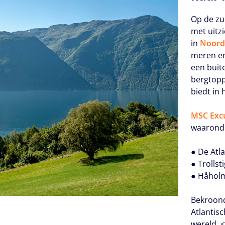
Op de zu
met uitz
in
Noord
meren en
een bui
bergtopp
biedt in 
MSC Exc
waarond
● De Atl
● Trolls
● Håholm
Bekroond
Atlantis
wereld.