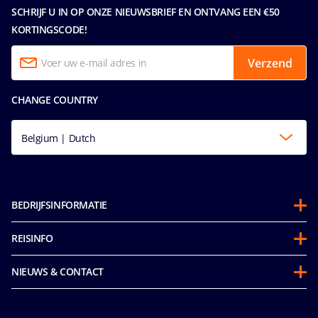
SCHRIJF U IN OP ONZE NIEUWSBRIEF EN ONTVANG EEN €50
KORTINGSCODE!
Verzend
CHANGE COUNTRY
Belgium | Dutch
BEDRIJFSINFORMATIE
Over ons
REISINFO
Samenwerkingen
Stay and Cruise
Duurzaamheid
NIEUWS & CONTACT
Voucher voor een toekomstige cruise
Mice en charters
Toegankelijkheidsverklaring
Gedragscode voor passagiers
MSC Book