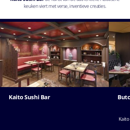
keuken viert met verse, inventieve creaties.
Kaito Sushi Bar
Butc
Kaito