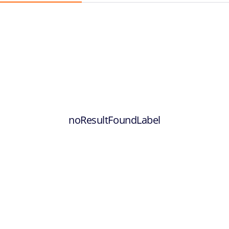
noResultFoundLabel