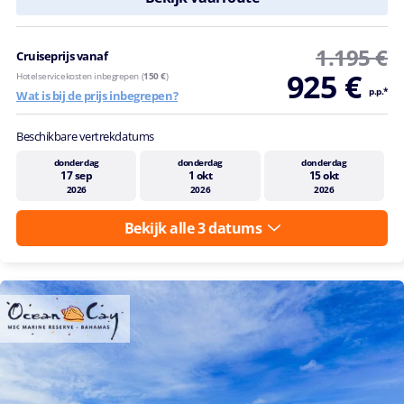
1.195 €
Cruiseprijs vanaf
925 €
Hotelservicekosten inbegrepen (
150 €
)
p.p.*
Wat is bij de prijs inbegrepen?
Beschikbare vertrekdatums
donderdag
donderdag
donderdag
17 sep
1 okt
15 okt
2026
2026
2026
Bekijk alle 3 datums