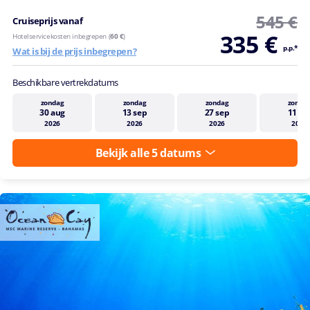
545 €
Cruiseprijs vanaf
335 €
Hotelservicekosten inbegrepen (
60 €
)
p.p.*
Wat is bij de prijs inbegrepen?
Beschikbare vertrekdatums
zondag
zondag
zondag
zonda
30 aug
13 sep
27 sep
11 ok
2026
2026
2026
2026
Bekijk alle 5 datums