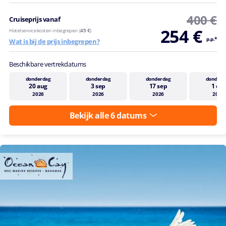
400 €
Cruiseprijs vanaf
254 €
Hotelservicekosten inbegrepen (
45 €
)
p.p.*
Wat is bij de prijs inbegrepen?
Beschikbare vertrekdatums
donderdag
donderdag
donderdag
donderd
20 aug
3 sep
17 sep
1 okt
2026
2026
2026
2026
Bekijk alle 6 datums