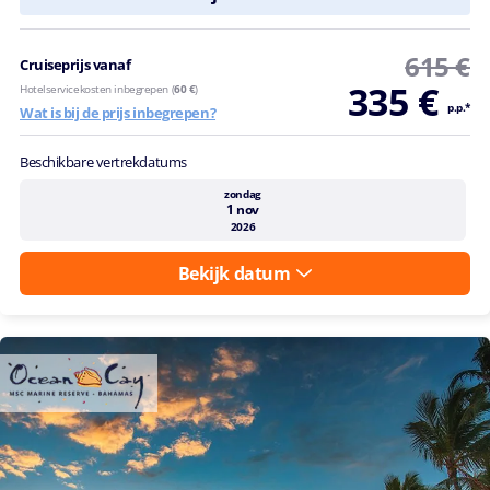
615 €
Cruiseprijs vanaf
335 €
Hotelservicekosten inbegrepen (
60 €
)
p.p.*
Wat is bij de prijs inbegrepen?
Beschikbare vertrekdatums
zondag
1 nov
2026
Bekijk datum