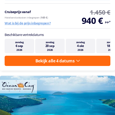
1.450 €
Cruiseprijs vanaf
940 €
Hotelservicekosten inbegrepen (
165 €
)
p.p.*
Wat is bij de prijs inbegrepen?
Beschikbare vertrekdatums
zondag
zondag
zondag
zonda
6 sep
20 sep
4 okt
18 ok
2026
2026
2026
2026
Bekijk alle 4 datums