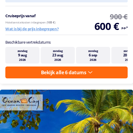
900 €
Cruiseprijs vanaf
600 €
Hotelservicekosten inbegrepen (
105 €
)
p.p.*
Wat is bij de prijs inbegrepen?
Beschikbare vertrekdatums
zondag
zondag
zondag
zonda
9 aug
23 aug
6 sep
20 se
2026
2026
2026
2026
Bekijk alle 6 datums