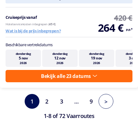
420 €
Cruiseprijs vanaf
264 €
Hotelservicekosten inbegrepen (
45 €
)
p.p.*
Wat is bij de prijs inbegrepen?
Beschikbare vertrekdatums
donderdag
donderdag
donderdag
donderd
5 nov
12 nov
19 nov
3 dec
2026
2026
2026
2026
Bekijk alle 23 datums
1
2
3
…
9
>
1-8 of 72 Vaarroutes