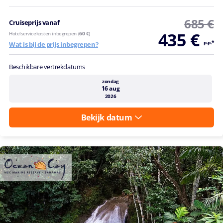
685 €
Cruiseprijs vanaf
435 €
Hotelservicekosten inbegrepen (
60 €
)
p.p.*
Wat is bij de prijs inbegrepen?
Beschikbare vertrekdatums
zondag
16 aug
2026
Bekijk datum