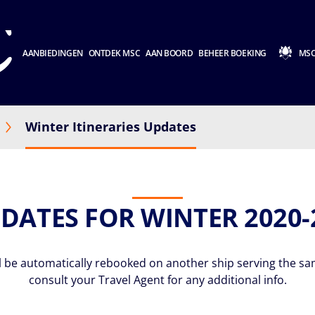
AANBIEDINGEN
ONTDEK MSC
AAN BOORD
BEHEER BOEKING
MSC
Winter Itineraries Updates
ATES FOR WINTER 2020-
l be automatically rebooked on another ship serving the same
consult your Travel Agent for any additional info.