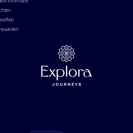
ele Informatie
echten
hoeften
orwaarden