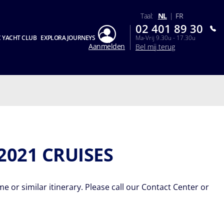
Taal:
NL
|
FR
02 401 89 30
 YACHT CLUB
EXPLORA JOURNEYS
Ma-Vrij 9.30u - 17.30u
Aanmelden
Bel mij terug
2021 CRUISES
 or similar itinerary. Please call our Contact Center or