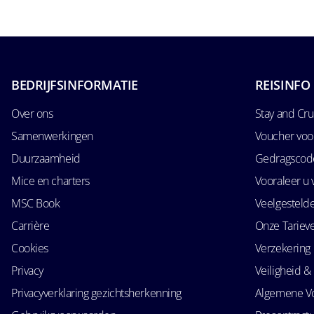
BEDRIJFSINFORMATIE
REISINFO
Over ons
Stay and Cru
Samenwerkingen
Voucher voo
Duurzaamheid
Gedragscode
Mice en charters
Vooraleer u 
MSC Book
Veelgesteld
Carrière
Onze Tariev
Cookies
Verzekering
Privacy
Veiligheid & 
Privacyverklaring gezichtsherkenning
Algemene V