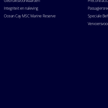
Gebruiksvoorwaarden
Precontractu
Integriteit en naleving
Passagiersr
Ocean Cay MSC Marine Reserve
Speciale Be
Vervoersvo