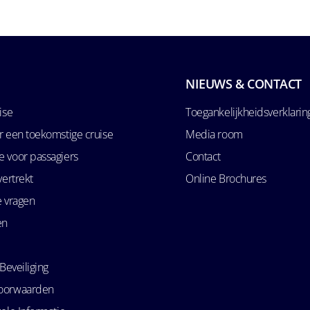
NIEUWS & CONTACT
ise
Toegankelijkheidsverklarin
r een toekomstige cruise
Media room
 voor passagiers
Contact
vertrekt
Online Brochures
e vragen
en
Beveiliging
oorwaarden