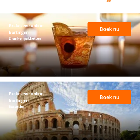
Exclusieve online
Boek nu
kortingen
Drankenpakketten
Exclusieve online
Boek nu
kortingen
Excursies