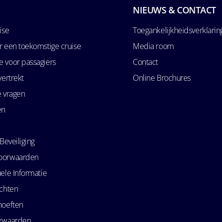
NIEUWS & CONTACT
ise
Toegankelijkheidsverklarin
r een toekomstige cruise
Media room
 voor passagiers
Contact
vertrekt
Online Brochures
e vragen
en
Beveiliging
oorwaarden
ele Informatie
echten
hoeften
orwaarden