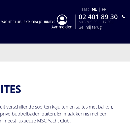
Taal:
NL
|
FR
02 401 89 30
 YACHT CLUB
EXPLORA JOURNEYS
Ma-Vrij 9.30u - 17.30u
Aanmelden
Bel mij terug
ITES
t verschillende soorten kajuiten en suites met balkon,
t privé-bubbelbaden buiten. En maak kennis met een
en meest luxueuze MSC Yacht Club.