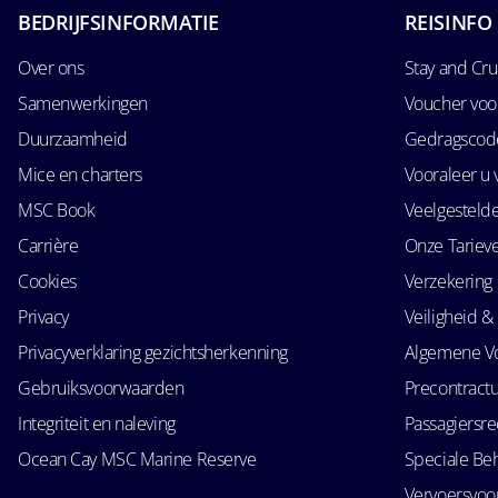
BEDRIJFSINFORMATIE
REISINFO
Over ons
Stay and Cru
Samenwerkingen
Voucher voo
Duurzaamheid
Gedragscode
Mice en charters
Vooraleer u 
MSC Book
Veelgesteld
Carrière
Onze Tariev
Cookies
Verzekering
Privacy
Veiligheid & 
Privacyverklaring gezichtsherkenning
Algemene V
Gebruiksvoorwaarden
Precontractu
Integriteit en naleving
Passagiersr
Ocean Cay MSC Marine Reserve
Speciale Be
Vervoersvo